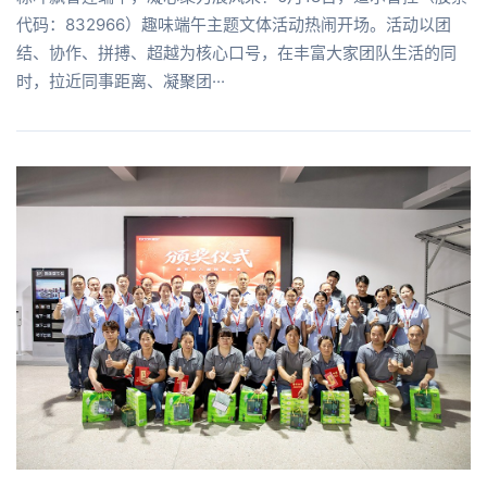
代码：832966）趣味端午主题文体活动热闹开场。活动以团
结、协作、拼搏、超越为核心口号，在丰富大家团队生活的同
时，拉近同事距离、凝聚团···