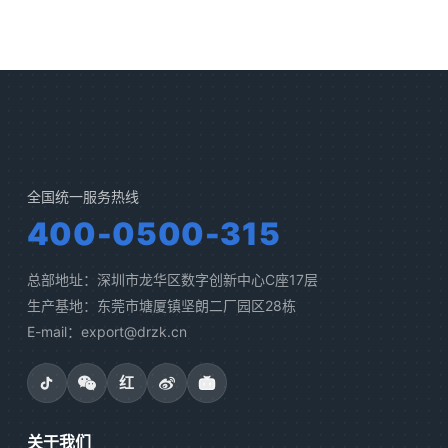
全国统一服务热线
400-0500-315
总部地址：深圳市龙华区数字创新中心C座17层
生产基地：东莞市塘厦镇坚朗二厂园区28栋
E-mail：export@drzk.cn
红
关于我们