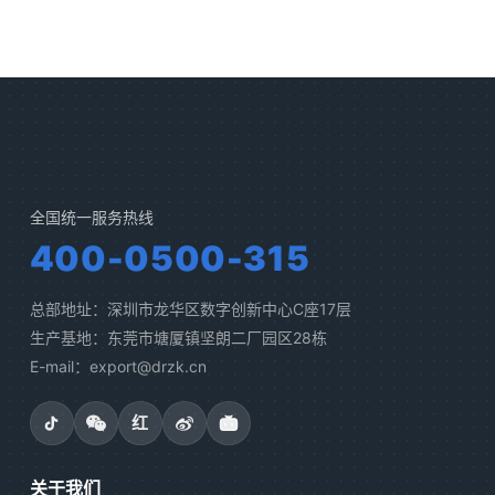
全国统一服务热线
400-0500-315
总部地址：深圳市龙华区数字创新中心C座17层
生产基地：东莞市塘厦镇坚朗二厂园区28栋
E-mail：export@drzk.cn
红
关于我们