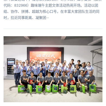
代码：832966）趣味端午主题文体活动热闹开场。活动以团
结、协作、拼搏、超越为核心口号，在丰富大家团队生活的同
时，拉近同事距离、凝聚团···