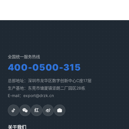
全国统一服务热线
400-0500-315
总部地址：深圳市龙华区数字创新中心C座17层
生产基地：东莞市塘厦镇坚朗二厂园区28栋
E-mail：export@drzk.cn
红
关于我们