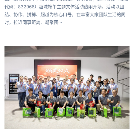
代码：832966）趣味端午主题文体活动热闹开场。活动以团
结、协作、拼搏、超越为核心口号，在丰富大家团队生活的同
时，拉近同事距离、凝聚团···