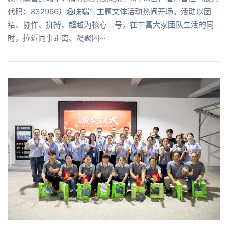
代码：832966）趣味端午主题文体活动热闹开场。活动以团
结、协作、拼搏、超越为核心口号，在丰富大家团队生活的同
时，拉近同事距离、凝聚团···