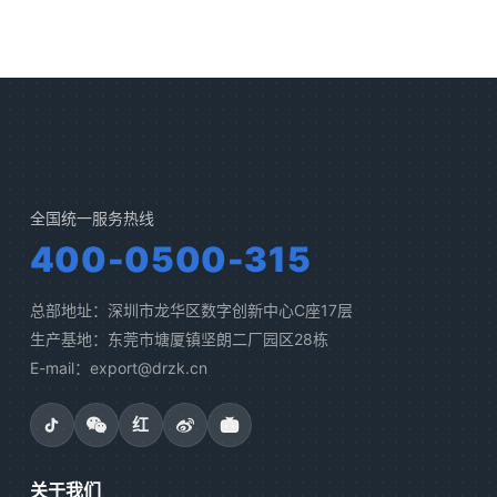
全国统一服务热线
400-0500-315
总部地址：深圳市龙华区数字创新中心C座17层
生产基地：东莞市塘厦镇坚朗二厂园区28栋
E-mail：export@drzk.cn
红
关于我们