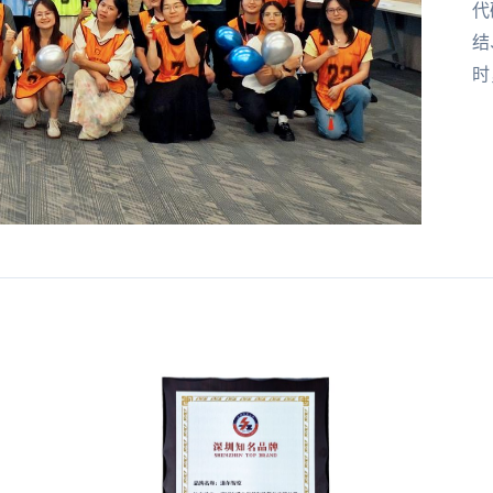
代
结
时