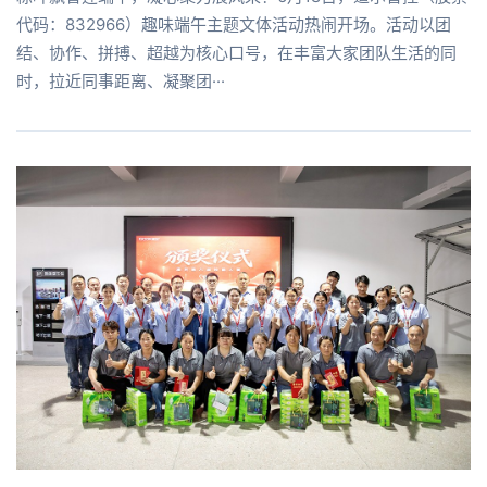
代码：832966）趣味端午主题文体活动热闹开场。活动以团
结、协作、拼搏、超越为核心口号，在丰富大家团队生活的同
时，拉近同事距离、凝聚团···