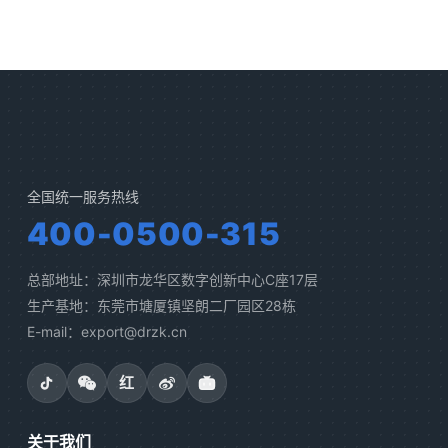
全国统一服务热线
400-0500-315
总部地址：深圳市龙华区数字创新中心C座17层
生产基地：东莞市塘厦镇坚朗二厂园区28栋
E-mail：export@drzk.cn
红
关于我们