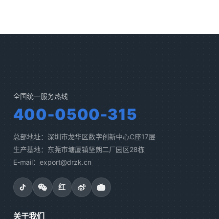
全国统一服务热线
400-0500-315
总部地址：深圳市龙华区数字创新中心C座17层
生产基地：东莞市塘厦镇坚朗二厂园区28栋
E-mail：export@drzk.cn
红
关于我们