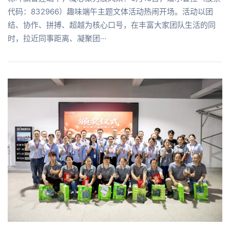
代码：832966）趣味端午主题文体活动热闹开场。活动以团
结、协作、拼搏、超越为核心口号，在丰富大家团队生活的同
时，拉近同事距离、凝聚团···