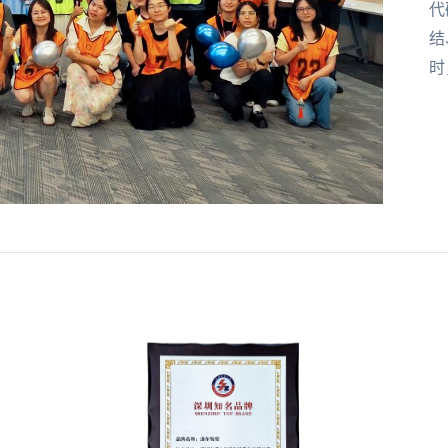
代
结
时