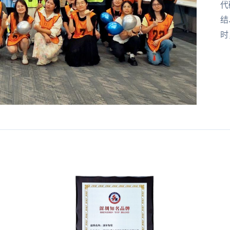
代
结
时