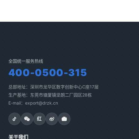
全国统一服务热线
400-0500-315
总部地址：深圳市龙华区数字创新中心C座17层
生产基地：东莞市塘厦镇坚朗二厂园区28栋
E-mail：export@drzk.cn
红
关于我们