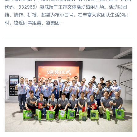
代码：832966）趣味端午主题文体活动热闹开场。活动以团
结、协作、拼搏、超越为核心口号，在丰富大家团队生活的同
时，拉近同事距离、凝聚团···