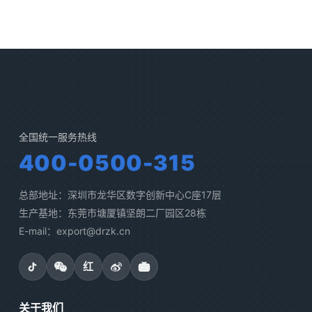
全国统一服务热线
400-0500-315
总部地址：深圳市龙华区数字创新中心C座17层
生产基地：东莞市塘厦镇坚朗二厂园区28栋
E-mail：export@drzk.cn
红
关于我们