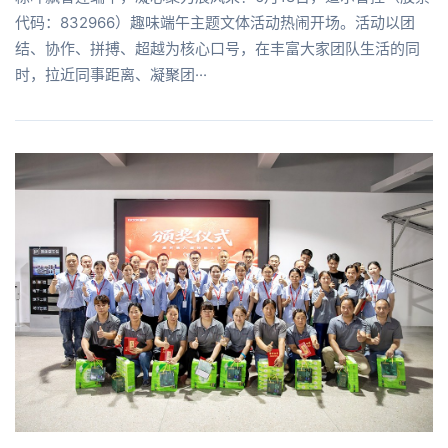
代码：832966）趣味端午主题文体活动热闹开场。活动以团
结、协作、拼搏、超越为核心口号，在丰富大家团队生活的同
时，拉近同事距离、凝聚团···