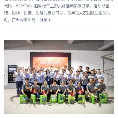
代码：832966）趣味端午主题文体活动热闹开场。活动以团
结、协作、拼搏、超越为核心口号，在丰富大家团队生活的同
时，拉近同事距离、凝聚团···