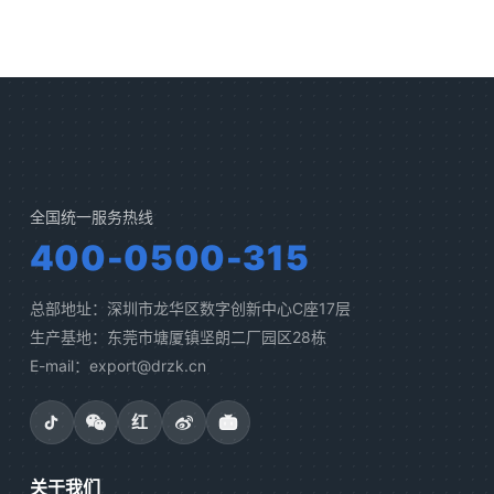
全国统一服务热线
400-0500-315
总部地址：深圳市龙华区数字创新中心C座17层
生产基地：东莞市塘厦镇坚朗二厂园区28栋
E-mail：export@drzk.cn
红
关于我们