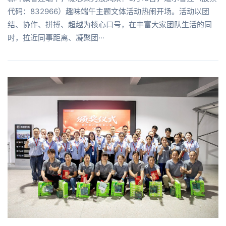
代码：832966）趣味端午主题文体活动热闹开场。活动以团
结、协作、拼搏、超越为核心口号，在丰富大家团队生活的同
时，拉近同事距离、凝聚团···