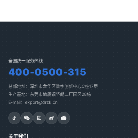
全国统一服务热线
400-0500-315
总部地址：深圳市龙华区数字创新中心C座17层
生产基地：东莞市塘厦镇坚朗二厂园区28栋
E-mail：export@drzk.cn
红
关于我们