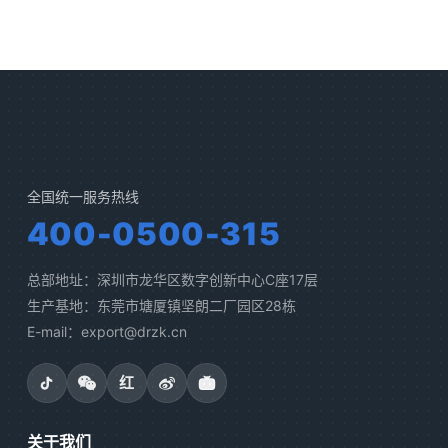
全国统一服务热线
400-0500-315
总部地址：深圳市龙华区数字创新中心C座17层
生产基地：东莞市塘厦镇坚朗二厂园区28栋
E-mail：export@drzk.cn
红
关于我们