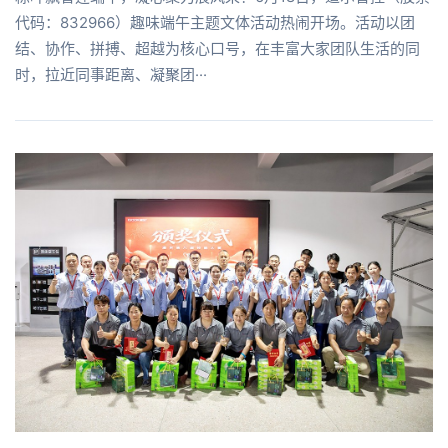
代码：832966）趣味端午主题文体活动热闹开场。活动以团
结、协作、拼搏、超越为核心口号，在丰富大家团队生活的同
时，拉近同事距离、凝聚团···