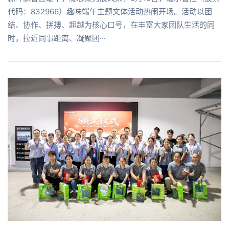
代码：832966）趣味端午主题文体活动热闹开场。活动以团
结、协作、拼搏、超越为核心口号，在丰富大家团队生活的同
时，拉近同事距离、凝聚团···