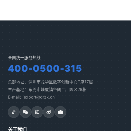
全国统一服务热线
400-0500-315
总部地址：深圳市龙华区数字创新中心C座17层
生产基地：东莞市塘厦镇坚朗二厂园区28栋
E-mail：export@drzk.cn
红
关于我们