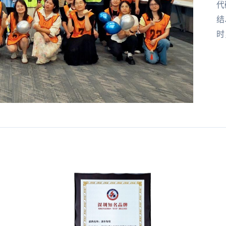
代
结
时