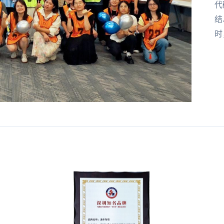
代
结
时