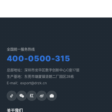
全国统一服务热线
400-0500-315
总部地址：深圳市龙华区数字创新中心C座17层
生产基地：东莞市塘厦镇坚朗二厂园区28栋
E-mail：export@drzk.cn
红
关于我们