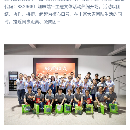
代码：832966）趣味端午主题文体活动热闹开场。活动以团
结、协作、拼搏、超越为核心口号，在丰富大家团队生活的同
时，拉近同事距离、凝聚团···