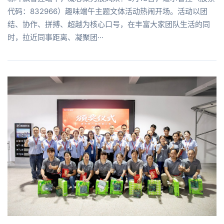
代码：832966）趣味端午主题文体活动热闹开场。活动以团
结、协作、拼搏、超越为核心口号，在丰富大家团队生活的同
时，拉近同事距离、凝聚团···