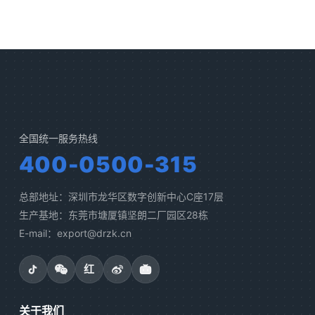
全国统一服务热线
400-0500-315
总部地址：深圳市龙华区数字创新中心C座17层
生产基地：东莞市塘厦镇坚朗二厂园区28栋
E-mail：export@drzk.cn
红
关于我们