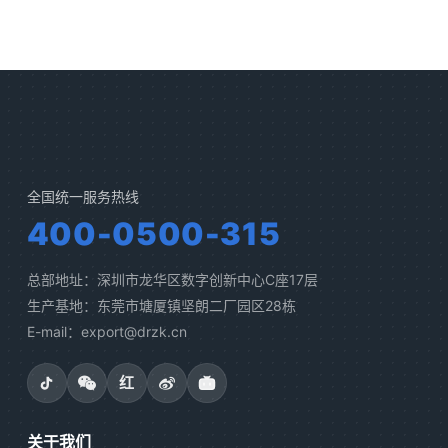
全国统一服务热线
400-0500-315
总部地址：深圳市龙华区数字创新中心C座17层
生产基地：东莞市塘厦镇坚朗二厂园区28栋
E-mail：export@drzk.cn
红
关于我们