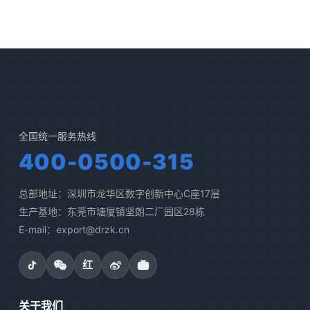
全国统一服务热线
400-0500-315
总部地址：深圳市龙华区数字创新中心C座17层
生产基地：东莞市塘厦镇坚朗二厂园区28栋
E-mail：export@drzk.cn
红
关于我们