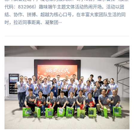
代码：832966）趣味端午主题文体活动热闹开场。活动以团
结、协作、拼搏、超越为核心口号，在丰富大家团队生活的同
时，拉近同事距离、凝聚团···