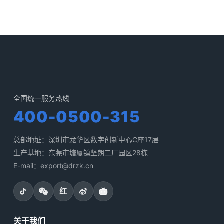
全国统一服务热线
400-0500-315
总部地址：深圳市龙华区数字创新中心C座17层
生产基地：东莞市塘厦镇坚朗二厂园区28栋
E-mail：export@drzk.cn
红
关于我们