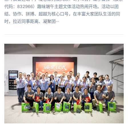
代码：832966）趣味端午主题文体活动热闹开场。活动以团
结、协作、拼搏、超越为核心口号，在丰富大家团队生活的同
时，拉近同事距离、凝聚团···