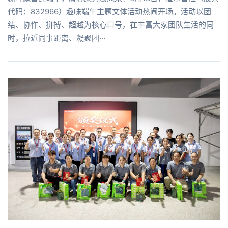
代码：832966）趣味端午主题文体活动热闹开场。活动以团
结、协作、拼搏、超越为核心口号，在丰富大家团队生活的同
时，拉近同事距离、凝聚团···