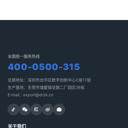
全国统一服务热线
400-0500-315
总部地址：深圳市龙华区数字创新中心C座17层
生产基地：东莞市塘厦镇坚朗二厂园区28栋
E-mail：export@drzk.cn
红
关于我们