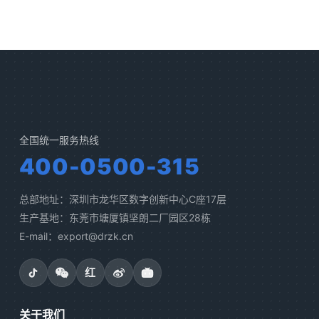
全国统一服务热线
400-0500-315
总部地址：深圳市龙华区数字创新中心C座17层
生产基地：东莞市塘厦镇坚朗二厂园区28栋
E-mail：export@drzk.cn
红
关于我们