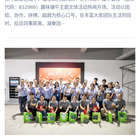
代码：832966）趣味端午主题文体活动热闹开场。活动以团
结、协作、拼搏、超越为核心口号，在丰富大家团队生活的同
时，拉近同事距离、凝聚团···