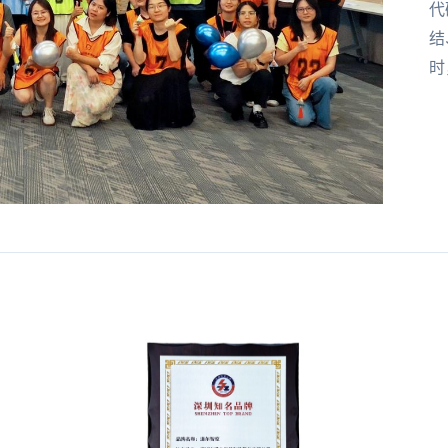
代
结
时