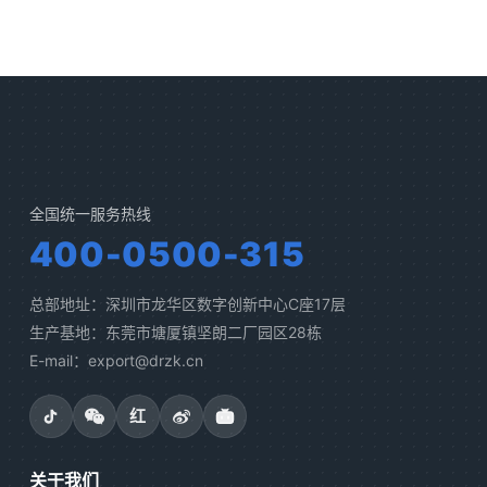
全国统一服务热线
400-0500-315
总部地址：深圳市龙华区数字创新中心C座17层
生产基地：东莞市塘厦镇坚朗二厂园区28栋
E-mail：export@drzk.cn
红
关于我们