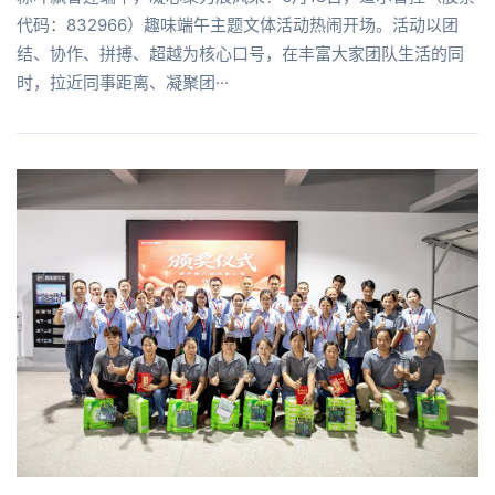
代码：832966）趣味端午主题文体活动热闹开场。活动以团
结、协作、拼搏、超越为核心口号，在丰富大家团队生活的同
时，拉近同事距离、凝聚团···