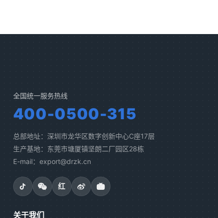
全国统一服务热线
400-0500-315
总部地址：深圳市龙华区数字创新中心C座17层
生产基地：东莞市塘厦镇坚朗二厂园区28栋
E-mail：export@drzk.cn
红
关于我们