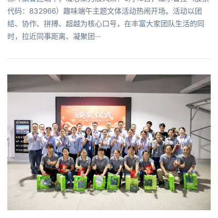
代码：832966）趣味端午主题文体活动热闹开场。活动以团
结、协作、拼搏、超越为核心口号，在丰富大家团队生活的同
时，拉近同事距离、凝聚团···