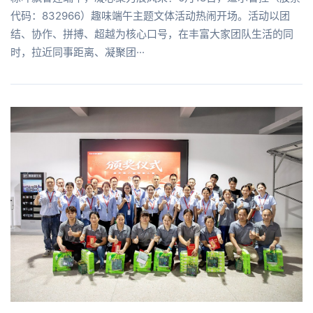
代码：832966）趣味端午主题文体活动热闹开场。活动以团
结、协作、拼搏、超越为核心口号，在丰富大家团队生活的同
时，拉近同事距离、凝聚团···