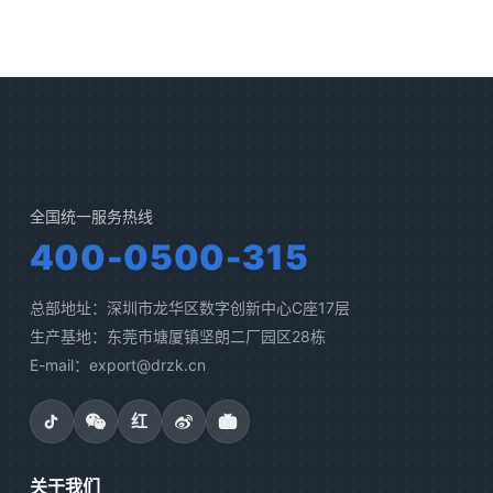
全国统一服务热线
400-0500-315
总部地址：深圳市龙华区数字创新中心C座17层
生产基地：东莞市塘厦镇坚朗二厂园区28栋
E-mail：export@drzk.cn
红
关于我们